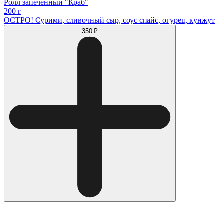
Ролл запеченный "Краб"
200 г
ОСТРО! Сурими, сливочный сыр, соус спайс, огурец, кунжут
350 ₽