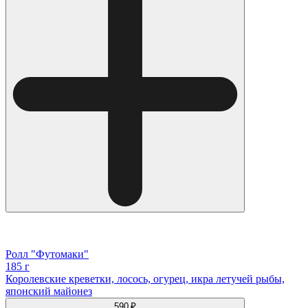
Ролл "Футомаки"
185 г
Королевские креветки, лосось, огурец, икра летучей рыбы,
японский майонез
590 ₽