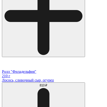
Ролл "Филадельфия"
210 г
Лосось, сливочный сыр, огурец
810 ₽