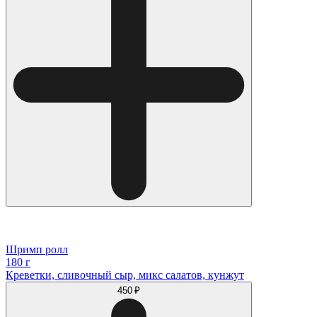
Шримп ролл
180 г
Креветки, сливочный сыр, микс салатов, кунжут
450 ₽