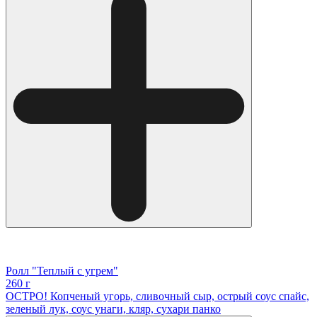
Ролл "Теплый с угрем"
260 г
ОСТРО! Копченый угорь, сливочный сыр, острый соус спайс,
зеленый лук, соус унаги, кляр, сухари панко