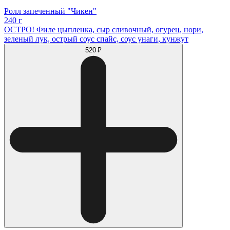
Ролл запеченный "Чикен"
240 г
ОСТРО! Филе цыпленка, сыр сливочный, огурец, нори,
зеленый лук, острый соус спайс, соус унаги, кунжут
520 ₽