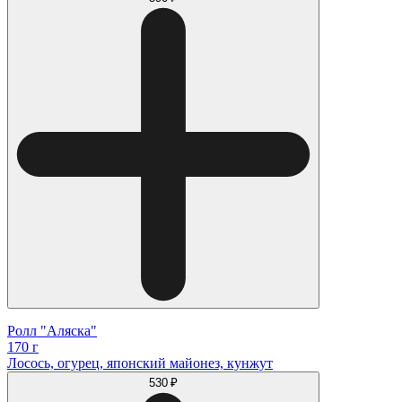
Ролл "Аляска"
170 г
Лосось, огурец, японский майонез, кунжут
530 ₽