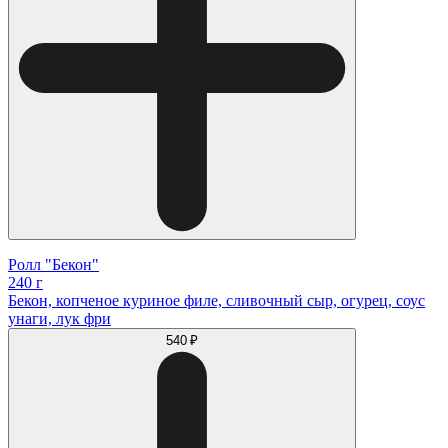
Ролл "Бекон"
240 г
Бекон, копченое куриное филе, сливочный сыр, огурец, соус
унаги, лук фри
540 ₽