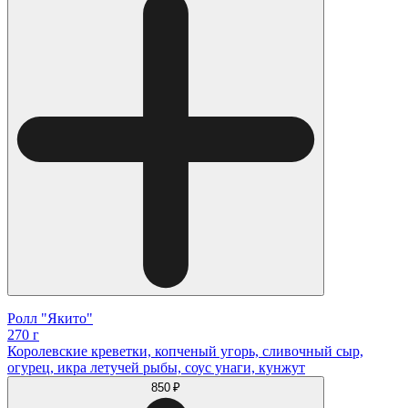
Ролл "Якито"
270 г
Королевские креветки, копченый угорь, сливочный сыр,
огурец, икра летучей рыбы, соус унаги, кунжут
850 ₽