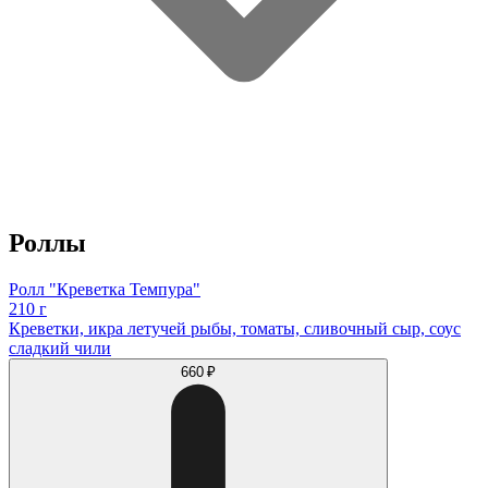
Роллы
Ролл "Креветка Темпура"
210 г
Креветки, икра летучей рыбы, томаты, сливочный сыр, соус
сладкий чили
660 ₽