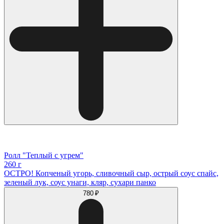
Ролл "Теплый с угрем"
260 г
ОСТРО! Копченый угорь, сливочный сыр, острый соус спайс,
зеленый лук, соус унаги, кляр, сухари панко
780 ₽