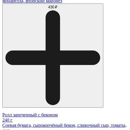
моцарелла, японский майонез
430 ₽
Ролл запеченный с беконом
240 г
Соевая бумага, сырокопчёный бекон, сливочный сыр, томаты,