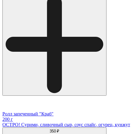
Ролл запеченный "Краб"
200 г
ОСТРО! Сурими, сливочный сыр, соус спайс, огурец, кунжут
350 ₽