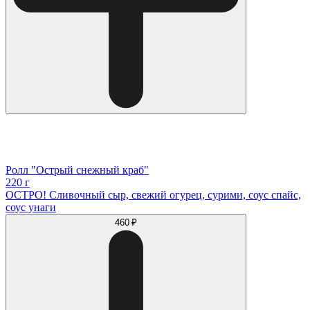
Ролл "Острый снежный краб"
220 г
ОСТРО! Сливочный сыр, свежий огурец, сурими, соус спайс,
соус унаги
460 ₽