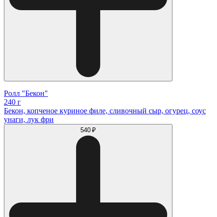
Ролл "Бекон"
240 г
Бекон, копченое куриное филе, сливочный сыр, огурец, соус
унаги, лук фри
540 ₽