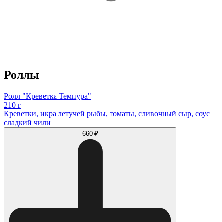
Роллы
Ролл "Креветка Темпура"
210 г
Креветки, икра летучей рыбы, томаты, сливочный сыр, соус
сладкий чили
660 ₽