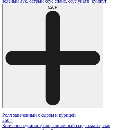
зеленый лук, острый соус спайс, соус унаги, кунжут
520 ₽
Ролл запеченный с сыром и курицей
260 г
Копченое куриное филе, сливочный сыр, томаты, сыр