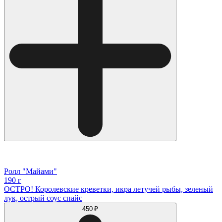
Ролл "Майами"
190 г
ОСТРО! Королевские креветки, икра летучей рыбы, зеленый
лук, острый соус спайс
450 ₽