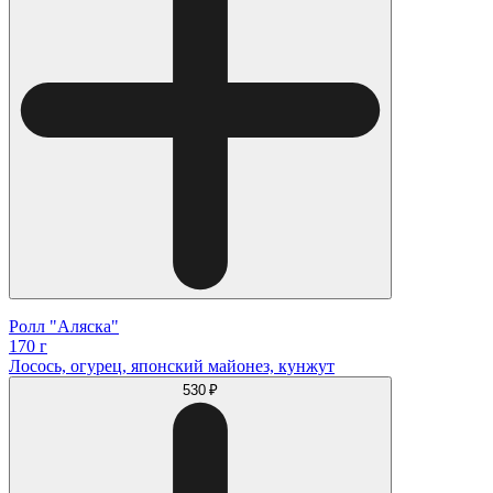
Ролл "Аляска"
170 г
Лосось, огурец, японский майонез, кунжут
530 ₽