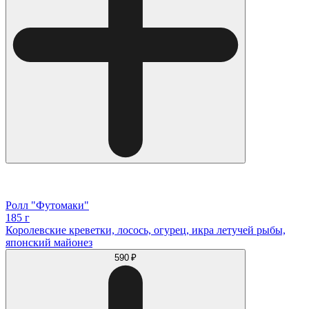
Ролл "Футомаки"
185 г
Королевские креветки, лосось, огурец, икра летучей рыбы,
японский майонез
590 ₽