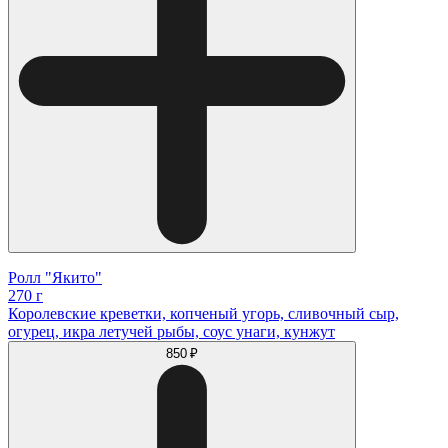
Ролл "Якито"
270 г
Королевские креветки, копченый угорь, сливочный сыр,
огурец, икра летучей рыбы, соус унаги, кунжут
850 ₽