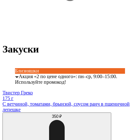
Закуски
Близняшки
Акция «2 по цене одного»: пн–ср, 9:00–15:00.
Используйте промокод!
Твистер Греко
175 г
С ветчиной, томатами, брынзой, соусом ранч в пшеничной
лепешке
350 ₽