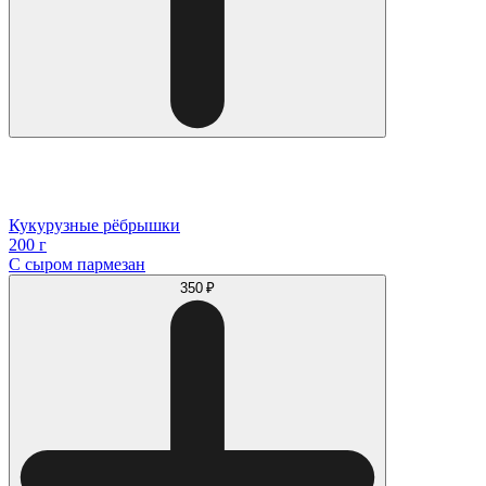
Кукурузные рёбрышки
200 г
С сыром пармезан
350 ₽