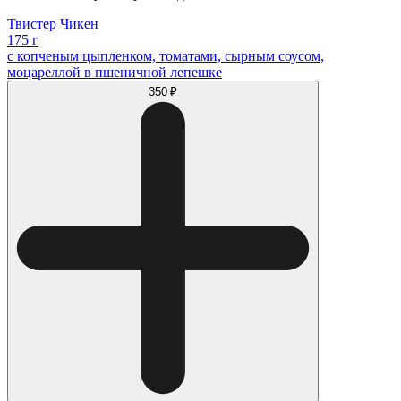
Твистер Чикен
175 г
с копченым цыпленком, томатами, сырным соусом,
моцареллой в пшеничной лепешке
350 ₽