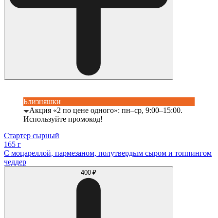
Близняшки
Акция «2 по цене одного»: пн–ср, 9:00–15:00.
Используйте промокод!
Стартер сырный
165 г
С моцареллой, пармезаном, полутвердым сыром и топпингом
чеддер
400 ₽