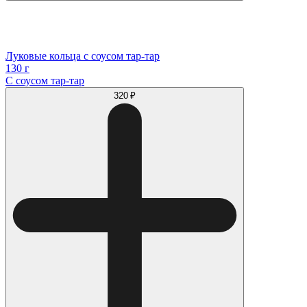
Луковые кольца с соусом тар-тар
130 г
С соусом тар-тар
320 ₽