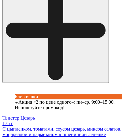
Близняшки
Акция «2 по цене одного»: пн–ср, 9:00–15:00.
Используйте промокод!
Твистер Цезарь
175 г
С цыпленком, томатами, соусом цезарь, миксом салатов,
моцареллой и пармезаном в пшеничной лепешке