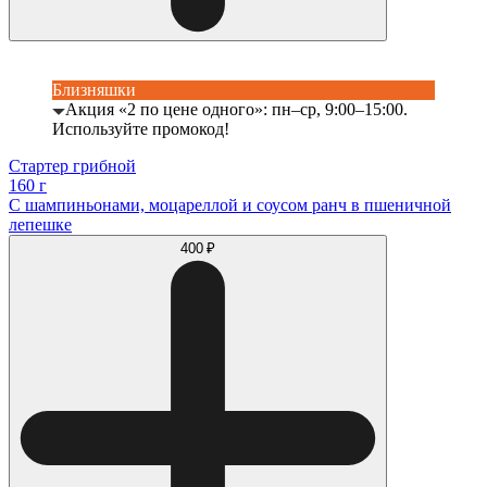
Близняшки
Акция «2 по цене одного»: пн–ср, 9:00–15:00.
Используйте промокод!
Стартер грибной
160 г
С шампиньонами, моцареллой и соусом ранч в пшеничной
лепешке
400 ₽