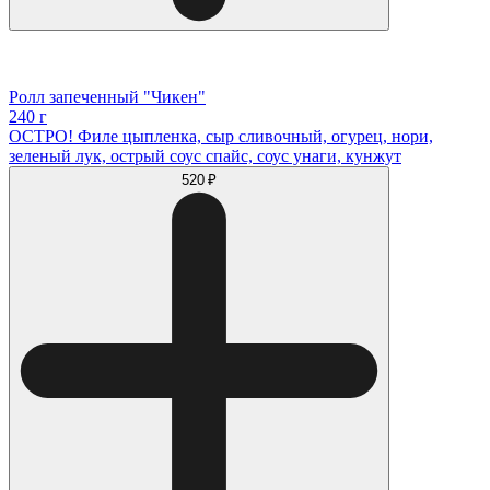
Ролл запеченный "Чикен"
240 г
ОСТРО! Филе цыпленка, сыр сливочный, огурец, нори,
зеленый лук, острый соус спайс, соус унаги, кунжут
520 ₽