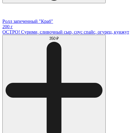
Ролл запеченный "Краб"
200 г
ОСТРО! Сурими, сливочный сыр, соус спайс, огурец, кунжут
350 ₽