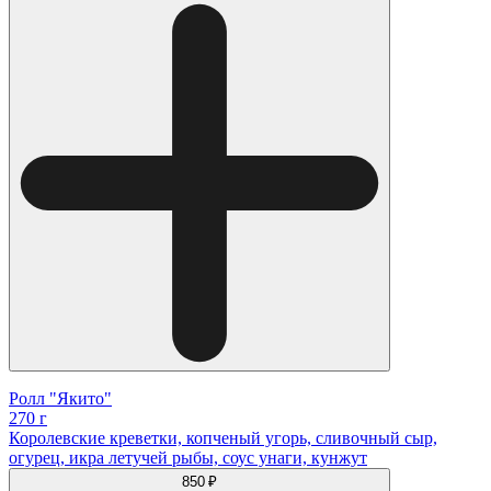
Ролл "Якито"
270 г
Королевские креветки, копченый угорь, сливочный сыр,
огурец, икра летучей рыбы, соус унаги, кунжут
850 ₽