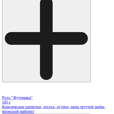
Ролл "Футомаки"
185 г
Королевские креветки, лосось, огурец, икра летучей рыбы,
японский майонез