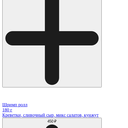
Шримп ролл
180 г
Креветки, сливочный сыр, микс салатов, кунжут
450 ₽