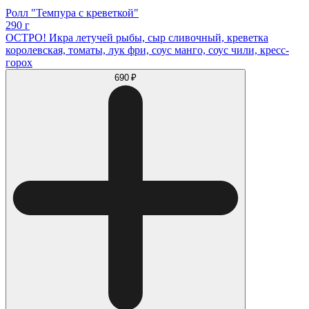
Ролл "Темпура с креветкой"
290 г
ОСТРО! Икра летучей рыбы, сыр сливочный, креветка
королевская, томаты, лук фри, соус манго, соус чили, кресс-
горох
690 ₽