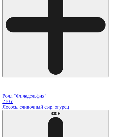
Ролл "Филадельфия"
210 г
Лосось, сливочный сыр, огурец
830 ₽