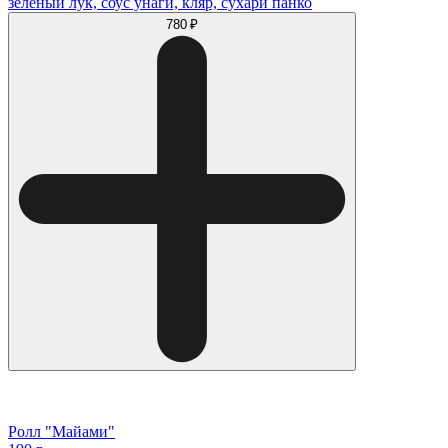
зеленый лук, соус унаги, кляр, сухари панко
780 ₽
Ролл "Майами"