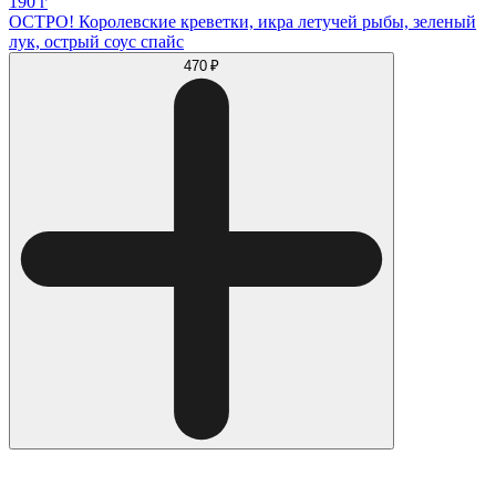
190 г
ОСТРО! Королевские креветки, икра летучей рыбы, зеленый
лук, острый соус спайс
470 ₽