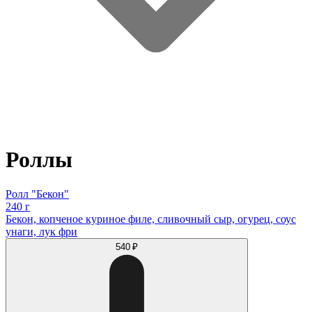
Роллы
Ролл "Бекон"
240 г
Бекон, копченое куриное филе, сливочный сыр, огурец, соус
унаги, лук фри
540 ₽