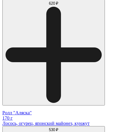
620 ₽
Ролл "Аляска"
170 г
Лосось, огурец, японский майонез, кунжут
530 ₽