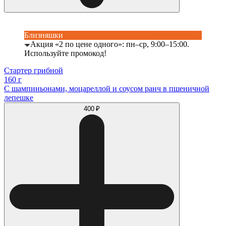
Близняшки
Акция «2 по цене одного»: пн–ср, 9:00–15:00.
Используйте промокод!
Стартер грибной
160 г
С шампиньонами, моцареллой и соусом ранч в пшеничной
лепешке
400 ₽