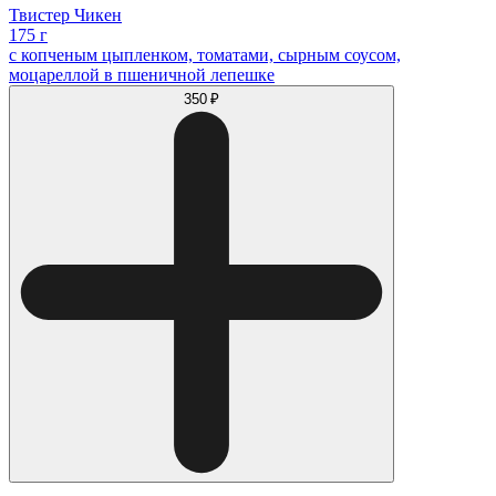
Твистер Чикен
175 г
с копченым цыпленком, томатами, сырным соусом,
моцареллой в пшеничной лепешке
350 ₽