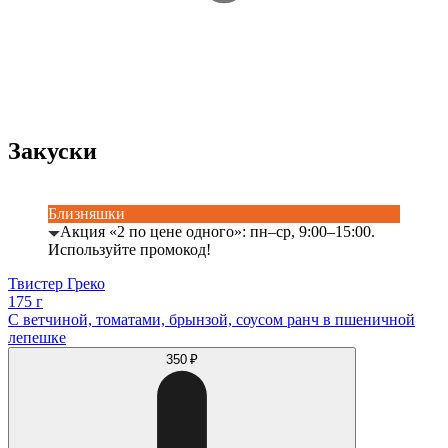
Закуски
Близняшки
Акция «2 по цене одного»: пн–ср, 9:00–15:00.
Используйте промокод!
Твистер Греко
175 г
С ветчиной, томатами, брынзой, соусом ранч в пшеничной
лепешке
350 ₽