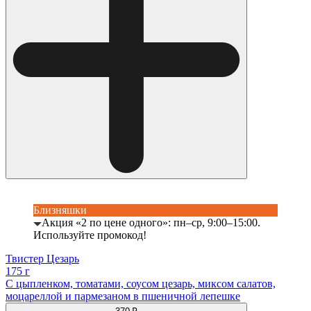
Близняшки
Акция «2 по цене одного»: пн–ср, 9:00–15:00.
Используйте промокод!
Твистер Цезарь
175 г
С цыпленком, томатами, соусом цезарь, миксом салатов,
моцареллой и пармезаном в пшеничной лепешке