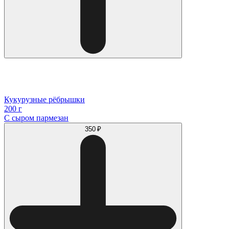
Кукурузные рёбрышки
200 г
С сыром пармезан
350 ₽