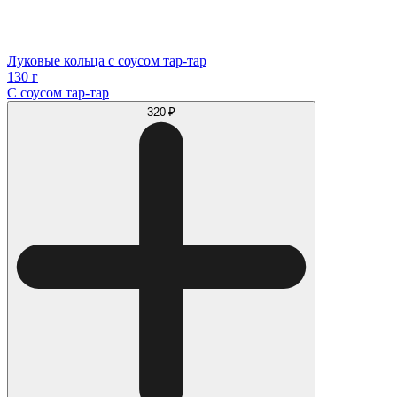
Луковые кольца с соусом тар-тар
130 г
С соусом тар-тар
320 ₽