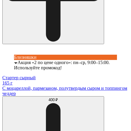
Близняшки
Акция «2 по цене одного»: пн–ср, 9:00–15:00.
Используйте промокод!
Стартер сырный
165 г
С моцареллой, пармезаном, полутвердым сыром и топпингом
чеддер
400 ₽