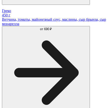
Греко
450 г
Ветчина, томаты, майонезный соус, маслины, сыр брынза, сыр
моцарелла
от
690 ₽