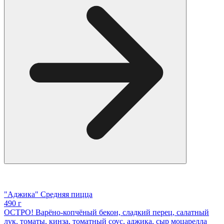
"Аджика" Средняя пицца
490 г
ОСТРО! Варёно-копчёный бекон, сладкий перец, салатный
лук, томаты, кинза, томатный соус, аджика, сыр моцарелла