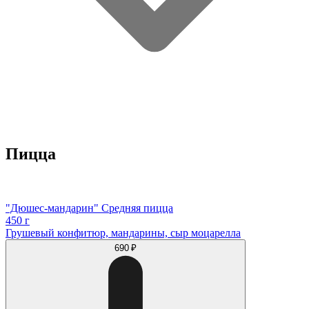
Пицца
"Дюшес-мандарин" Средняя пицца
450 г
Грушевый конфитюр, мандарины, сыр моцарелла
690 ₽