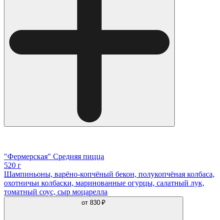
"Фермерская" Средняя пицца
520 г
Шампиньоны, варёно-копчёный бекон, полукопчёная колбаса,
охотничьи колбаски, маринованные огурцы, салатный лук,
томатный соус, сыр моцарелла
от
830 ₽