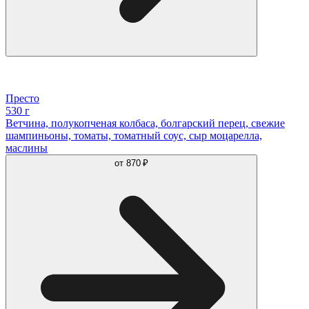
Престо
530 г
Ветчина, полукопченая колбаса, болгарский перец, свежие
шампиньоны, томаты, томатный соус, сыр моцарелла,
маслины
от
870 ₽