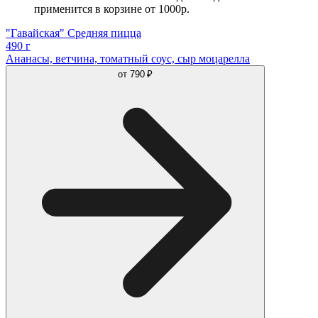
применится в корзине от 1000р.
"Гавайская" Средняя пицца
490 г
Ананасы, ветчина, томатный соус, сыр моцарелла
от
790 ₽