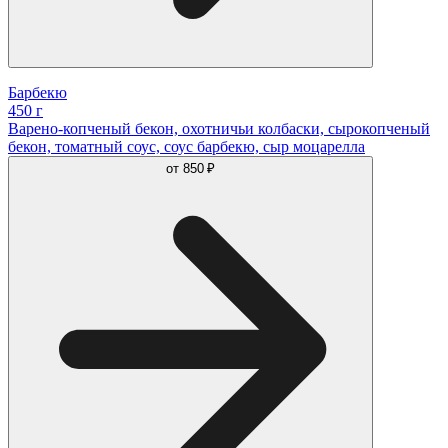
Барбекю
450 г
Варено-копченый бекон, охотничьи колбаски, сырокопченый
бекон, томатный соус, соус барбекю, сыр моцарелла
от
850 ₽