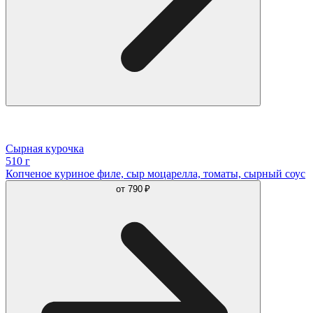
Сырная курочка
510 г
Копченое куриное филе, сыр моцарелла, томаты, сырный соус
от
790 ₽