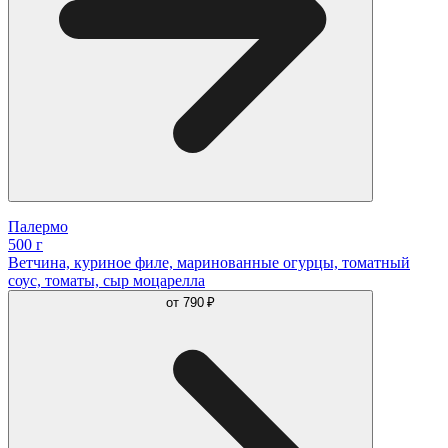
Палермо
500 г
Ветчина, куриное филе, маринованные огурцы, томатный
соус, томаты, сыр моцарелла
от
790 ₽