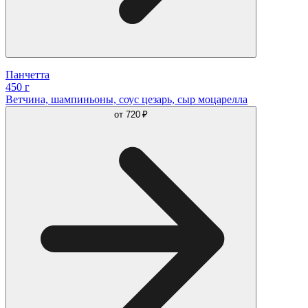
Панчетта
450 г
Ветчина, шампиньоны, соус цезарь, сыр моцарелла
от
720 ₽