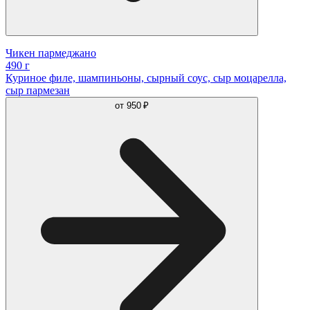
Чикен пармеджано
490 г
Куриное филе, шампиньоны, сырный соус, сыр моцарелла,
сыр пармезан
от
950 ₽