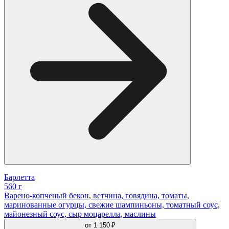
Барлетта
560 г
Варено-копченый бекон, ветчина, говядина, томаты,
маринованные огурцы, свежие шампиньоны, томатный соус,
майонезный соус, сыр моцарелла, маслины
от
1 150 ₽