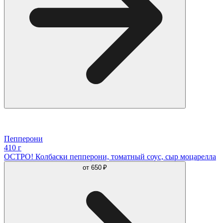
Пепперони
410 г
ОСТРО! Колбаски пепперони, томатный соус, сыр моцарелла
от
650 ₽