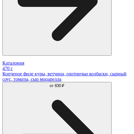
Каталония
470 г
Копченое филе куры, ветчина, охотничьи колбаски, сырный
соус, томаты, сыр моцарелла
от
830 ₽