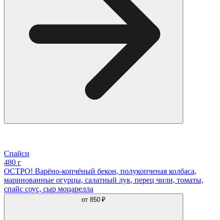
Спайси
480 г
ОСТРО! Варёно-копчёный бекон, полукопченая колбаса,
маринованные огурцы, салатный лук, перец чили, томаты,
спайс соус, сыр моцарелла
от
850 ₽