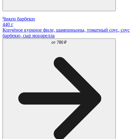
Чикен барбекю
440 г
Копчёное куриное филе, шампиньоны, томатный соус, соус
барбекю, сыр моцарелла
от
780 ₽