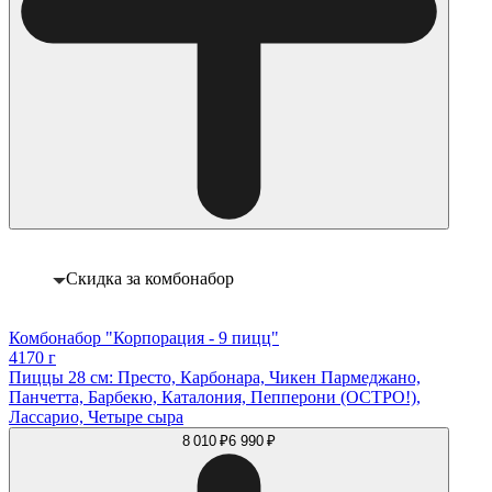
Скидка за комбонабор
Комбонабор "Корпорация - 9 пицц"
4170 г
Пиццы 28 см: Престо, Карбонара, Чикен Пармеджано,
Панчетта, Барбекю, Каталония, Пепперони (ОСТРО!),
Лассарио, Четыре сыра
8 010 ₽
6 990 ₽