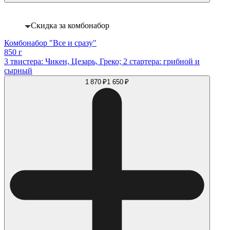
Скидка за комбонабор
Комбонабор "Все и сразу"
850 г
3 твистера: Чикен, Цезарь, Греко; 2 стартера: грибной и
сырный
1 870 ₽
1 650 ₽