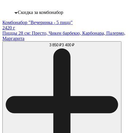
Скидка за комбонабор
Комбонабор "Вечеринка - 5 пицц"
2420 г
Пиццы 28 см: Престо, Чикен барбекю, Карбонара, Палермо,
Маргарита
3 850 ₽
3 400 ₽